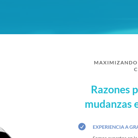
MAXIMIZANDO 
C
Razones p
mudanzas e

EXPERIENCIA A GR
Somos expertos en la