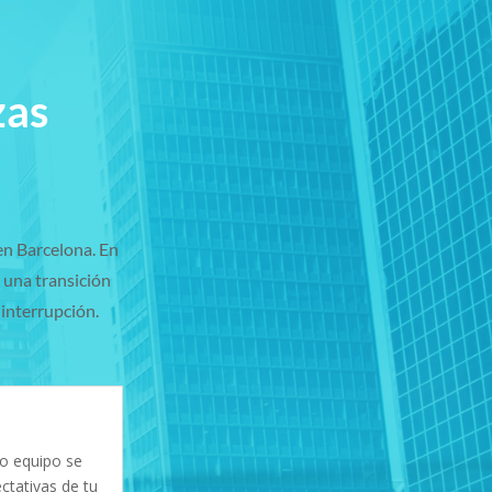
zas
en Barcelona. En
una transición
interrupción.
o equipo se
ctativas de tu