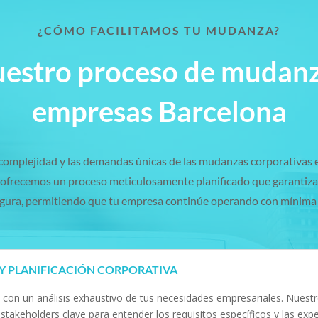
¿CÓMO FACILITAMOS TU MUDANZA?
estro proceso de mudan
empresas Barcelona
omplejidad y las demandas únicas de las mudanzas corporativas 
ofrecemos un proceso meticulosamente planificado que garantiza 
segura, permitiendo que tu empresa continúe operando con mínima 
S Y PLANIFICACIÓN CORPORATIVA
n un análisis exhaustivo de tus necesidades empresariales. Nuestr
stakeholders clave para entender los requisitos específicos y las expe