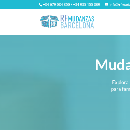
+34 679 084 350 / +34 935 155 809
info@rfmud
Muda
Explora 
para fami