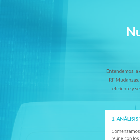
Nu
Entendemos la c
RF Mudanzas, 
eficiente y 
1. ANÁLISI
Comenzamos co
reúne con los 