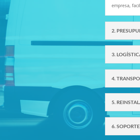
empresa, faci
2. PRESUP
3. LOGÍSTI
4. TRANSP
5. REINSTA
6. SOPORT