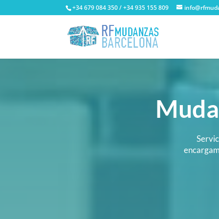
+34 679 084 350 / +34 935 155 809
info@rfmud
Mudan
Servic
encargamo