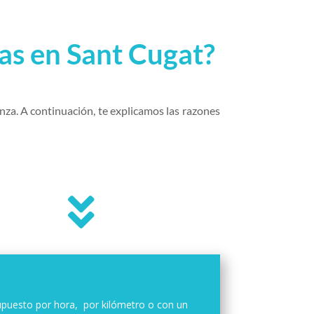
as en Sant Cugat?
nza. A continuación, te explicamos las razones

puesto por hora, por kilómetro o con un