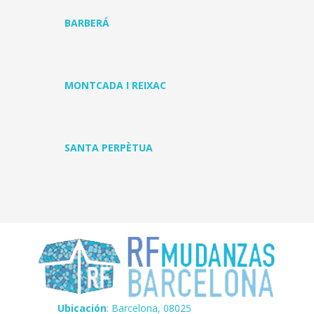
BARBERÁ
MONTCADA I REIXAC
SANTA PERPÈTUA
Ubicación
: Barcelona, 08025