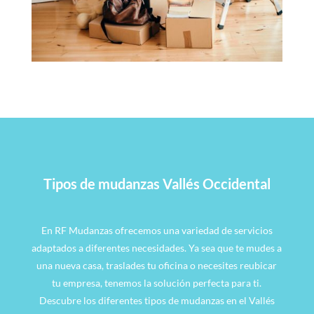
Tipos de mudanzas Vallés Occidental
En RF Mudanzas ofrecemos una variedad de servicios
adaptados a diferentes necesidades. Ya sea que te mudes a
una nueva casa, traslades tu oficina o necesites reubicar
tu empresa, tenemos la solución perfecta para ti.
Descubre los diferentes tipos de mudanzas en el Vallés