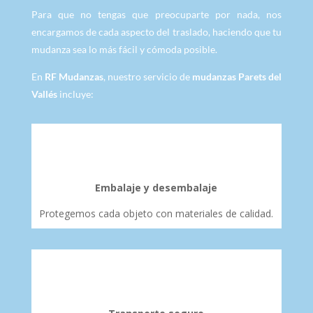
Para que no tengas que preocuparte por nada, nos
encargamos de cada aspecto del traslado, haciendo que tu
mudanza sea lo más fácil y cómoda posible.
En
RF Mudanzas
, nuestro servicio de
mudanzas Parets del
Vallés
incluye:
Embalaje y desembalaje
Protegemos cada objeto con materiales de calidad.