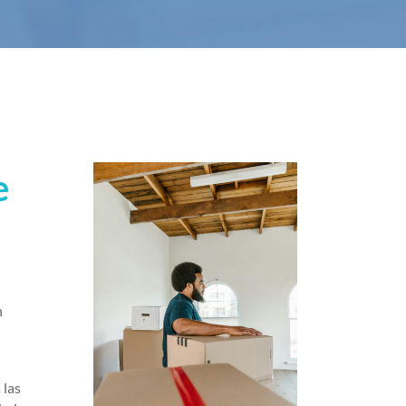
e
n
 las