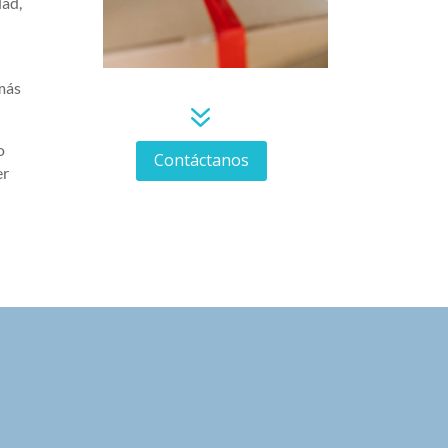
dad,
 más
7
o
Contáctanos
er