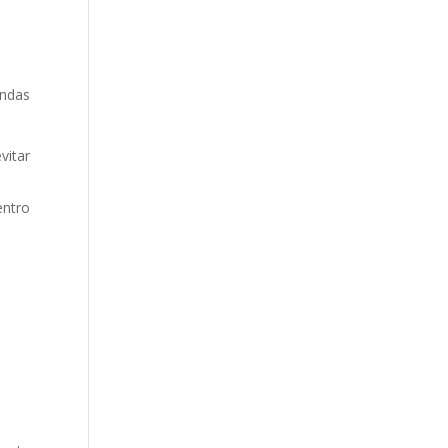
endas
vitar
entro