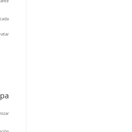
rante
 cada
vitar
opa
nizar
ación