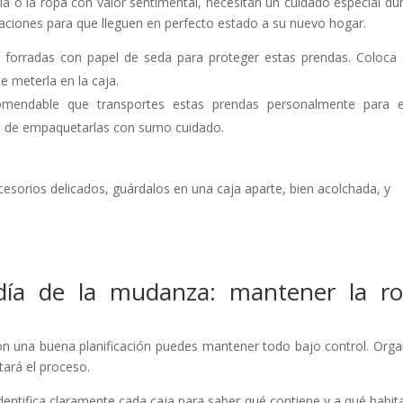
a o la ropa con valor sentimental, necesitan un cuidado especial du
ciones para que lleguen en perfecto estado a su nuevo hogar.
n forradas con papel de seda para proteger estas prendas. Coloca
e meterla en la caja.
omendable que transportes estas prendas personalmente para e
ate de empaquetarlas con sumo cuidado.
accesorios delicados, guárdalos en una caja aparte, bien acolchada, y
 día de la mudanza: mantener la r
on una buena planificación puedes mantener todo bajo control. Orga
itará el proceso.
identifica claramente cada caja para saber qué contiene y a qué habit