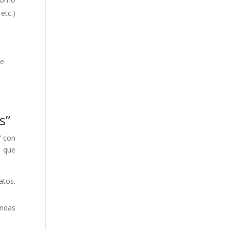
etc.)
se
s”
” con
o que
atos.
endas