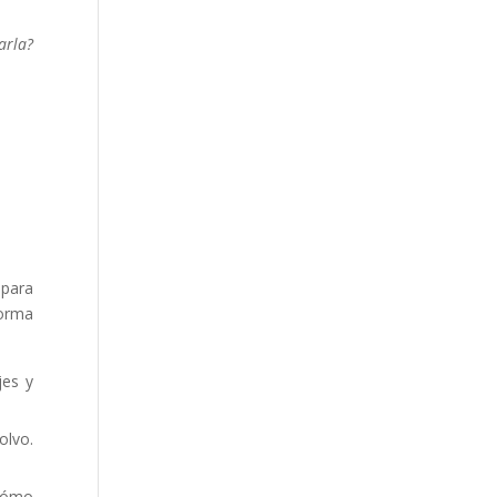
arla?
 para
forma
jes y
olvo.
 cómo