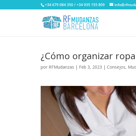
+34 679 084 350 / +34 935 155 809
info@rfmud
¿Cómo organizar rop
por
RFMudanzas
|
Feb 3, 2023
|
Consejos
,
Mud