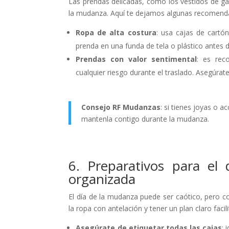
Las prendas delicadas, como los vestidos de gal
la mudanza. Aquí te dejamos algunas recomenda
Ropa de alta costura
: usa cajas de cartó
prenda en una funda de tela o plástico antes d
Prendas con valor sentimental
: es rec
cualquier riesgo durante el traslado. Asegúr
Consejo RF Mudanzas
: si tienes joyas o 
mantenla contigo durante la mudanza.
6. Preparativos para el
organizada
El día de la mudanza puede ser caótico, pero c
la ropa con antelación y tener un plan claro facil
Asegúrate de etiquetar todas las cajas
: 