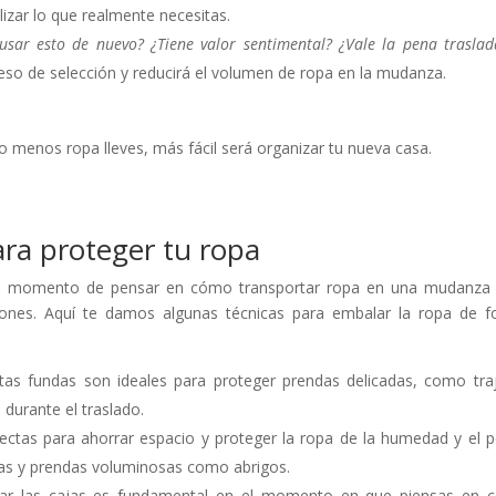
alizar lo que realmente necesitas.
usar esto de nuevo? ¿Tiene valor sentimental? ¿Vale la pena traslad
ceso de selección y reducirá el volumen de ropa en la mudanza.
o menos ropa lleves, más fácil será organizar tu nueva casa.
ara proteger tu ropa
 el momento de pensar en cómo transportar ropa en una mudanza
ciones. Aquí te damos algunas técnicas para embalar la ropa de 
stas fundas son ideales para proteger prendas delicadas, como tra
 durante el traslado.
rfectas para ahorrar espacio y proteger la ropa de la humedad y el p
las y prendas voluminosas como abrigos.
etar las cajas es fundamental en el momento en que piensas en