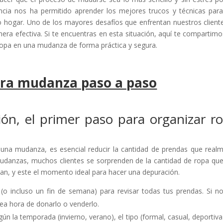
encia nos ha permitido aprender los mejores trucos y técnicas par
o hogar. Uno de los mayores desafíos que enfrentan nuestros client
a efectiva. Si te encuentras en esta situación, aquí te compartimo
ropa en una mudanza de forma práctica y segura.
ara mudanza paso a paso
ión, el primer paso para organizar r
una mudanza, es esencial reducir la cantidad de prendas que real
 Mudanzas, muchos clientes se sorprenden de la cantidad de ropa qu
san, y este el momento ideal para hacer una depuración.
 (o incluso un fin de semana) para revisar todas tus prendas. Si n
ea hora de donarlo o venderlo.
gún la temporada (invierno, verano), el tipo (formal, casual, deportiva)