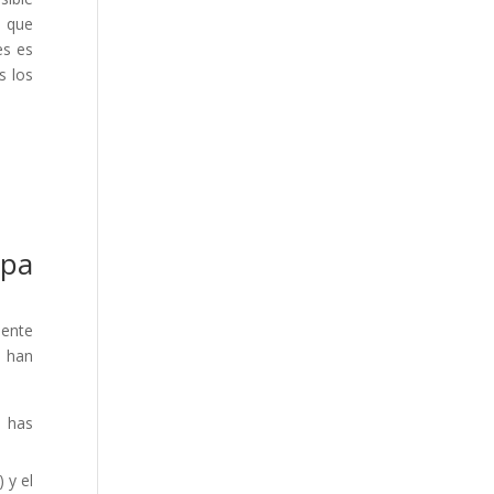
a que
es es
s los
opa
mente
e han
o has
 y el