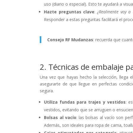
uso (diario o especial). Esto te ayudará a visu
Hazte preguntas clave
:
¿Realmente voy a 
Responder a estas preguntas facilitará el pro
Consejo RF Mudanzas
: recuerda que cuant
2. Técnicas de embalaje p
Una vez que hayas hecho la selección, llega
asegurarte de que llegue en perfectas condi
segura.
Utiliza fundas para trajes y vestidos
: e
vestidos, evitando que se arruguen o ensucien
Bolsas al vacío
: las bolsas al vacío son pe
Además, son ideales para ropa de cama, toal
Cajas etiquetadas por categoría
: etiqu