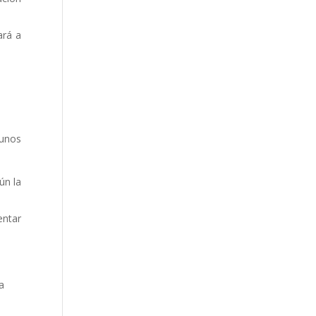
ará a
gunos
ún la
entar
a