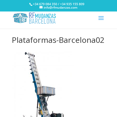
+34 679 084 350 / +34 935 155 809
info@rfmudanzas.com
Plataformas-Barcelona02