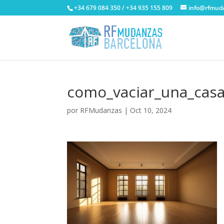
+34 679 084 350 / +34 935 155 809
info@rfmud
como_vaciar_una_casa
por
RFMudanzas
|
Oct 10, 2024